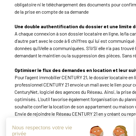
obligatoire ni le téléchargement des documents pour confirmer 
de la prise en compte de sa demande
Une double authentification du dossier et une limite 
A chaque connexion à son dossier locataire en ligne, le/la can
d’autre part avec le code à 6 chiffres qui lui est communiqué
données qu’il/elle a communiquées. S’il/Si elle n’a pas trouv
demandant le maintien ou la suppression des pièces. Sans ré
Optimiser le flux des demandes en location et leur sui
Pour l’agent immobilier CENTURY 21, le dossier locataire en l
professionnel CENTURY 21 envoie un mail avec le lien pour co
CenturyNet, logiciel des agences du Réseau. Ainsi, la prise d
optimisés. L’outil favorise également l’organisation du plannin
souhaite confier la location de son appartement ou maison v
Envie de rejoindre le Réseau CENTURY 21
en y créant ou rep
Parlons de vous, parlons bienS.