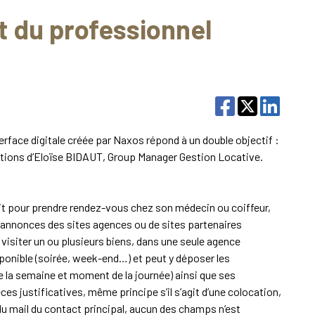
et du professionnel
erface digitale créée par Naxos répond à un double objectif :
ications d’Eloïse BIDAUT, Group Manager Gestion Locative.
t pour prendre rendez-vous chez son médecin ou coiffeur,
es annonces des sites agences ou de sites partenaires
e visiter un ou plusieurs biens, dans une seule agence
isponible (soirée, week-end…) et peut y déposer les
de la semaine et moment de la journée) ainsi que ses
s justificatives, même principe s’il s’agit d’une colocation,
t du mail du contact principal, aucun des champs n’est