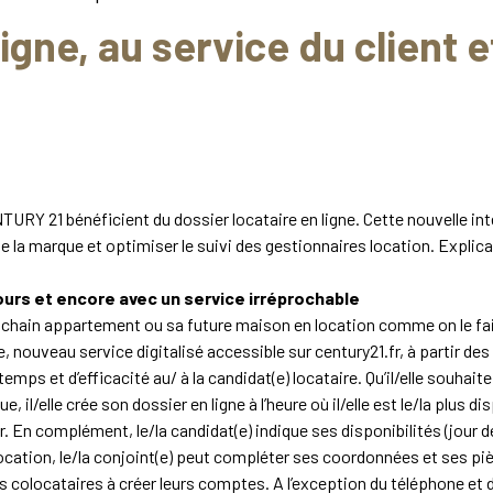
ligne, au service du client 
URY 21 bénéficient du dossier locataire en ligne. Cette nouvelle int
s de la marque et optimiser le suivi des gestionnaires location. Expl
ujours et encore avec un service irréprochable
chain appartement ou sa future maison en location comme on le fai
e, nouveau service digitalisé accessible sur
century21.fr
, à partir d
mps et d’efficacité au/ à la candidat(e) locataire. Qu’il/elle souhait
l/elle crée son dossier en ligne à l’heure où il/elle est le/la plus d
r. En complément, le/la candidat(e) indique ses disponibilités (jour 
ation, le/la conjoint(e) peut compléter ses coordonnées et ses pièce
tres colocataires à créer leurs comptes. A l’exception du téléphone e