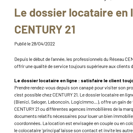
Le dossier locataire en 
CENTURY 21
Publié le
28/04/2022
Depuis le début de l’année, les professionnels du Réseau CENT
offrir une qualité de service toujours supérieure aux client
Le dossier locataire en ligne : satisfaire le client to
Prendre rendez-vous depuis son canapé pour visiter son pro
c’est possible chez CENTURY 21. Le dossier locataire en lign
(Bienici, Seloger, Leboncoin, Logicimmo…), offre un gain de te
CENTURY 21 ou différentes agences immobilières de la marque, i
documents relatifs nécessaires
pour louer un bien immobilie
coordonnées. La location est envisagée en couple ou en coloc
le colocataire ‘principal’ laisse son contact et invite les au