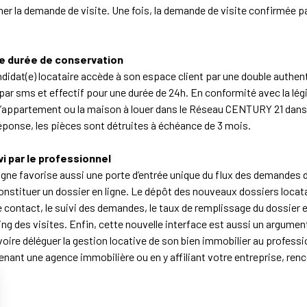
la demande de visite. Une fois, la demande de visite confirmée par le
de durée de conservation
didat(e) locataire accède à son espace client par une double authentifi
 par sms et effectif pour une durée de 24h. En conformité avec la légi
é l’appartement ou la maison à louer dans le Réseau CENTURY 21 dans 
ponse, les pièces sont détruites à échéance de 3 mois.
vi par le professionnel
igne favorise aussi une porte d’entrée unique du flux des demandes de
nstituer un dossier en ligne. Le dépôt des nouveaux dossiers locatai
e contact, le suivi des demandes, le taux de remplissage du dossier e
g des visites. Enfin, cette nouvelle interface est aussi un argument, 
oire déléguer la gestion locative de son bien immobilier au profes
renant une agence immobilière
ou
en y affiliant votre entreprise
, ren